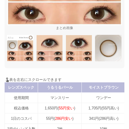
まとめ画像
レンズスペック
うるうるパール
モイストブラウン
使用期間
マンスリー
ワンデー
税込価格
1,650円(
55円安い
)
1,705円(55円高い)
1日のコスパ
55円(
286円安い
)
341円(286円高い)
1箱のレンズ入数
2枚
10枚