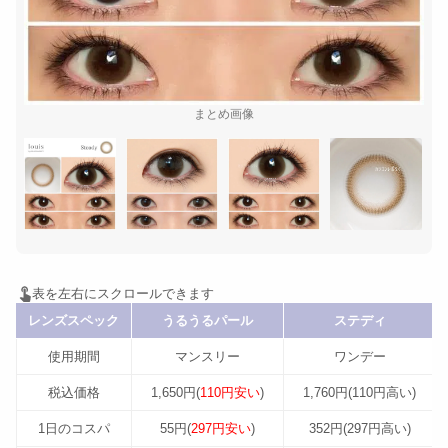
まとめ画像
レンズスペック
うるうるパール
ステディ
使用期間
マンスリー
ワンデー
税込価格
1,650円(
110円安い
)
1,760円(110円高い)
1日のコスパ
55円(
297円安い
)
352円(297円高い)