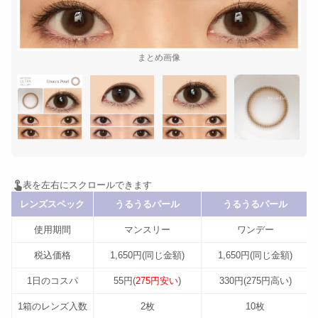
まとめ画像
レンズスペック
うるうるパール
うるうるパール
使用期間
マンスリー
ワンデー
税込価格
1,650円(同じ金額)
1,650円(同じ金額)
1日のコスパ
55円(
275円安い
)
330円(275円高い)
1箱のレンズ入数
2枚
10枚