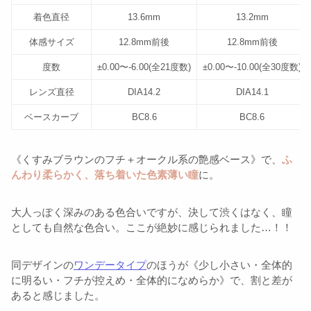
着色直径
13.6mm
13.2mm
体感サイズ
12.8mm前後
12.8mm前後
度数
±0.00〜-6.00(全21度数)
±0.00〜-10.00(全30度数)
レンズ直径
DIA14.2
DIA14.1
ベースカーブ
BC8.6
BC8.6
《くすみブラウンのフチ＋オークル系の艶感ベース》で、
ふ
んわり柔らかく、落ち着いた色素薄い瞳
に。
大人っぽく深みのある色合いですが、決して渋くはなく、瞳
としても自然な色合い。ここが絶妙に感じられました…！！
同デザインの
ワンデータイプ
のほうが《少し小さい・全体的
に明るい・フチが控えめ・全体的になめらか》で、割と差が
あると感じました。