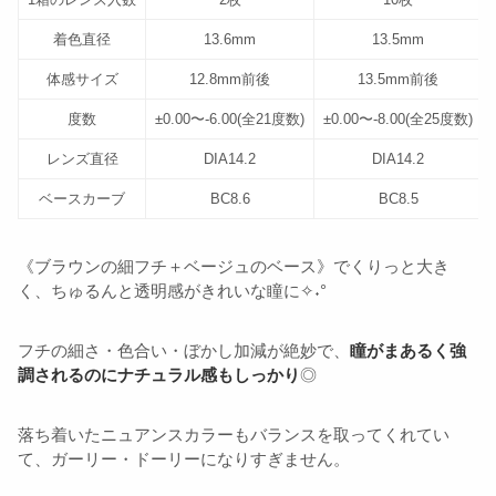
着色直径
13.6mm
13.5mm
体感サイズ
12.8mm前後
13.5mm前後
度数
±0.00〜-6.00(全21度数)
±0.00〜-8.00(全25度数)
レンズ直径
DIA14.2
DIA14.2
ベースカーブ
BC8.6
BC8.5
《ブラウンの細フチ＋ベージュのベース》でくりっと大き
く、ちゅるんと透明感がきれいな瞳に✧˖°
フチの細さ・色合い・ぼかし加減が絶妙で、
瞳がまあるく強
調されるのにナチュラル感もしっかり
◎
落ち着いたニュアンスカラーもバランスを取ってくれてい
て、ガーリー・ドーリーになりすぎません。