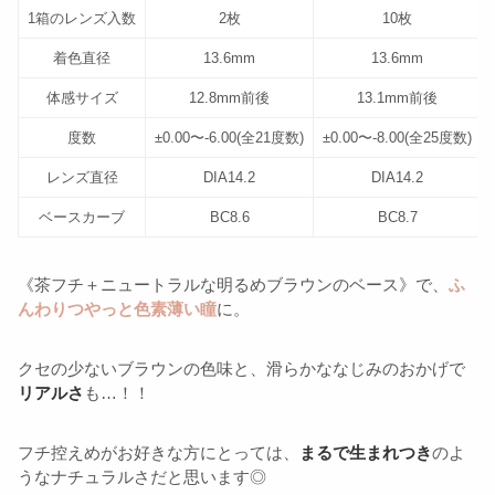
1箱のレンズ入数
2枚
10枚
着色直径
13.6mm
13.6mm
体感サイズ
12.8mm前後
13.1mm前後
度数
±0.00〜-6.00(全21度数)
±0.00〜-8.00(全25度数)
レンズ直径
DIA14.2
DIA14.2
ベースカーブ
BC8.6
BC8.7
《茶フチ＋ニュートラルな明るめブラウンのベース》で、
ふ
んわりつやっと色素薄い瞳
に。
クセの少ないブラウンの色味と、滑らかななじみのおかげで
リアルさ
も…！！
フチ控えめがお好きな方にとっては、
まるで生まれつき
のよ
うなナチュラルさだと思います◎