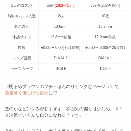
1日のコスパ
55円(
282円安い
)
337円(282円高い)
1箱のレンズ入数
2枚
10枚
着色直径
13.6mm
13.2mm
体感サイズ
12.8mm前後
12.9mm前後
度数
±0.00〜-6.00(全21度数)
±0.00〜-8.00(全25度数)
レンズ直径
DIA14.2
DIA14.1
ベースカーブ
BC8.6
BC8.6
《明るめブラウンのフチ＋ほんのりピンクなベージュ》で、
色素薄く優しげな目元
に♡
ほのかなピンクみが甘すぎず、雰囲気の偏りは少なめ。メイ
ク次第でいろんな自分になれそうです。
きれいななじみ方に、ナチュラルな範囲のサイズ感。そして