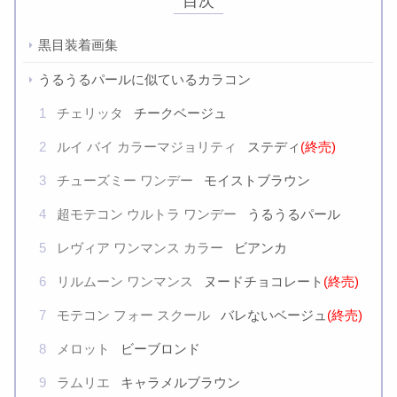
目次
黒目装着画集
うるうるパールに似ているカラコン
1
チェリッタ
チークベージュ
2
ルイ バイ カラーマジョリティ
ステディ
(終売)
3
チューズミー ワンデー
モイストブラウン
4
超モテコン ウルトラ ワンデー
うるうるパール
5
レヴィア ワンマンス カラー
ビアンカ
6
リルムーン ワンマンス
ヌードチョコレート
(終売)
7
モテコン フォー スクール
バレないベージュ
(終売)
8
メロット
ビーブロンド
9
ラムリエ
キャラメルブラウン