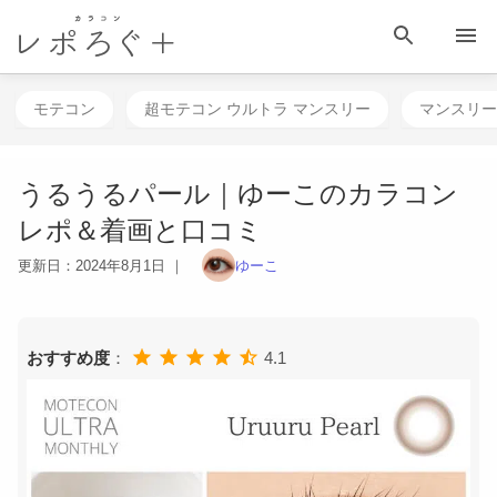
HOME
目 次
相談する
検 索
メニュー
モテコン
超モテコン ウルトラ マンスリー
マンスリー
うるうるパール｜ゆーこのカラコン
レポ＆着画と口コミ
更新日：
2024年8月1日
｜
ゆーこ
おすすめ度
：
4.1