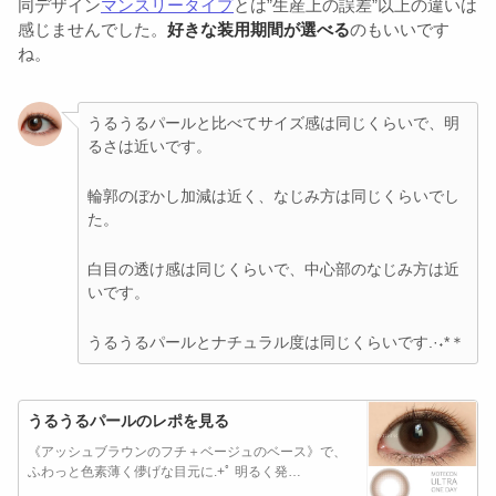
同デザイン
マンスリータイプ
とは”生産上の誤差”以上の違いは
感じませんでした。
好きな装用期間が選べる
のもいいです
ね。
うるうるパールと比べてサイズ感は同じくらいで、明
るさは近いです。
輪郭のぼかし加減は近く、なじみ方は同じくらいでし
た。
白目の透け感は同じくらいで、中心部のなじみ方は近
いです。
うるうるパールとナチュラル度は同じくらいです.·˖*＊
うるうるパールのレポを見る
《アッシュブラウンのフチ＋ベージュのベース》で、
ふわっと色素薄く儚げな目元に.+ﾟ 明るく発…