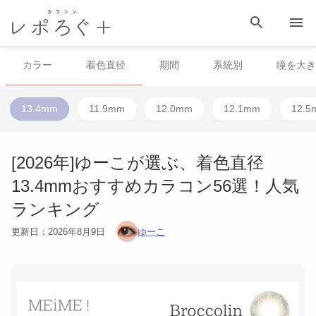
HOME
目 次
相談する
検 索
メニュー
カラー
着色直径
期間
系統別
瞳を大き
13.4mm
11.9mm
12.0mm
12.1mm
12.5
[2026年]ゆーこが選ぶ、着色直径
13.4mmおすすめカラコン56選！人気
ランキング
更新日：
2026年8月9日
ゆーこ