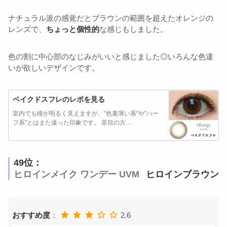
ナチュラル派の感覚だとブラウンの範囲を超えたオレンジの
レンズで、
ちょっと個性的
な感じもしました。
色の割に中心部のなじみがいいと感じました◎いろんな色違
いが欲しいデザインです。
ベイクドスフレのレポを見る
室内でも瞳が明るく見えますが、"色素薄い系"や"ハー
フ系"とはまた違った印象です。 茶目の方…
49位：
ヒロインメイク ワンデー UVM
ヒロインブラウン
おすすめ度
：
2.6