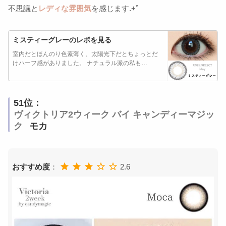
不思議と
レディな雰囲気
を感じます.+ﾟ
ミスティーグレーのレポを見る
室内だとほんのり色素薄く、太陽光下だとちょっとだ
けハーフ感がありました。 ナチュラル派の私も…
51位：
ヴィクトリア2ウィーク バイ キャンディーマジッ
ク
モカ
おすすめ度
：
2.6