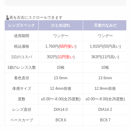
レンズスペック
ひとめぼれ
天使のなみだ
使用期間
ワンデー
ワンデー
税込価格
1,760円(
55円安い
)
1,815円(55円高い)
1日のコスパ
352円(
11円安い
)
363円(11円高い)
1箱のレンズ入数
10枚
10枚
着色直径
13.0mm
13.6mm
体感サイズ
12.4mm前後
12.8mm前後
度数
±0.00〜-8.00(全25度数)
±0.00〜-8.00(全26度数)
レンズ直径
DIA14.0
DIA14.2
ベースカーブ
BC8.6
BC8.7