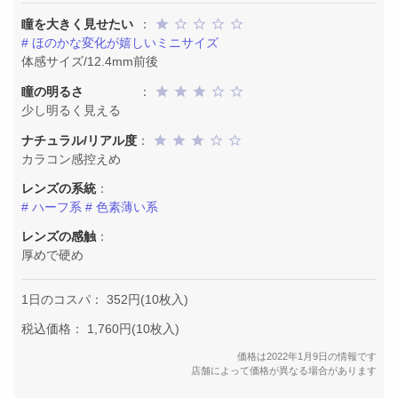
瞳を大きく見せたい
：
# ほのかな変化が嬉しいミニサイズ
体感サイズ/12.4mm前後
瞳の明るさ
：
少し明るく見える
ナチュラル/リアル度
：
カラコン感控えめ
レンズの系統
：
# ハーフ系
# 色素薄い系
レンズの感触
：
厚めで硬め
1日のコスパ： 352円(10枚入)
税込価格： 1,760円(10枚入)
価格は2022年1月9日の情報です
店舗によって価格が異なる場合があります