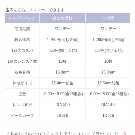
レンズスペック
ひとめぼれ
つばめ
使用期間
ワンデー
ワンデー
税込価格
1,760円(同じ金額)
1,760円(同じ金額)
1日のコスパ
352円(同じ金額)
352円(同じ金額)
1箱のレンズ入数
10枚
10枚
着色直径
13.0mm
13.0mm
体感サイズ
12.4mm前後
12.6mm前後
度数
±0.00〜-8.00(全25度数)
±0.00〜-8.00(全25度数)
レンズ直径
DIA14.0
DIA14.0
ベースカーブ
BC8.6
BC8.6
《上品なブルーのフチ＋クリアなイエローブラウン》で、
う