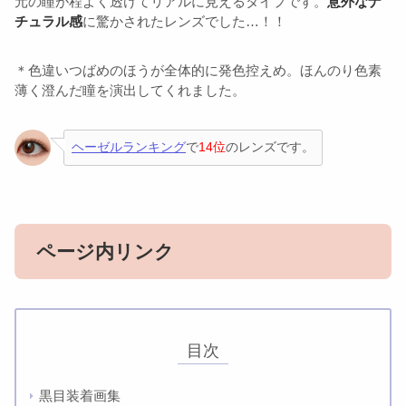
元の瞳が程よく透けてリアルに見えるタイプです。
意外なナ
チュラル感
に驚かされたレンズでした…！！
＊色違いつばめのほうが全体的に発色控えめ。ほんのり色素
薄く澄んだ瞳を演出してくれました。
ヘーゼルランキング
で
14位
のレンズです。
ページ内リンク
目次
黒目装着画集