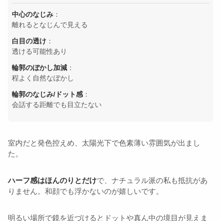
中心のなじみ
：
離れるとなじんで見える
白目の透け
：
透ける可能性あり
輪郭のぼかし加減
：
程よく自然なぼかし
輪郭のなじみ/ドット感
：
会話する距離でも目立たない
室内だと発色控えめ、太陽光下で色素薄い雰囲気が出まし
た。
ハーフ感はほんのりとだけ
で、ナチュラル派の私も抵抗があ
りません。和顔でも浮かないのが嬉しいです。
明るい場所で鏡を近づけるとドットや真ん中の境目が見えま