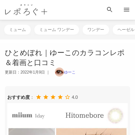
HOME
目 次
相談する
検 索
メニュー
ミューム
ミューム ワンデー
ワンデー
ヘーゼル
ひとめぼれ｜ゆーこのカラコンレポ
＆着画と口コミ
更新日：
2022年1月9日
｜
ゆーこ
おすすめ度
：
4.0