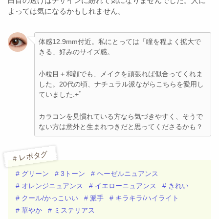
白目の透けはデザインに紛れて気になりませんでした。人に
よっては気になるかもしれません。
体感12.9mm付近。私にとっては「瞳を程よく拡大で
きる」好みのサイズ感。
小粒目＋和顔でも、メイクを頑張れば似合ってくれま
した。20代の頃、ナチュラル派ながらこちらを愛用し
ていました.+ﾟ
カラコンを見慣れている方なら気づきやすく、そうで
ない方は意外と生まれつきだと思ってくださるかも？
# レポタグ
# グリーン
# 3トーン
# ヘーゼルニュアンス
# オレンジニュアンス
# イエローニュアンス
# きれい
# クール/かっこいい
# 派手
# キラキラ/ハイライト
# 華やか
# ミステリアス