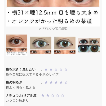
クリアレンズ装用/茶目
瞳を大きく見せたい
：
瞳を自然に拡大できる小さめサイズ
瞳の明るさ
：
程よく明るく見える
ナチュラル/リアル度
：
カラコン感あり