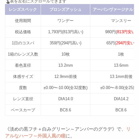
レンズスペック
ブロンズアッシュ
アーバンヴァージナルア
使用期間
ワンデー
マンスリー
税込価格
1,793円(813円高い)
980円(
813円安い
)
1日のコスパ
359円(294円高い)
65円(
294円安い
)
1箱のレンズ入数
10枚
1枚
着色直径
13.2mm
13.6mm
体感サイズ
12.9mm前後
13.1mm前後
度数
±0.00〜-10.00(全32度数)
±0.00〜-8.00(全25度
レンズ直径
DIA14.0
DIA14.2
ベースカーブ
BC8.6
BC8.6
《淡めの黒フチ＋白みグリーン～アンバーのグラデ》で、
リ
アルなハーフ～外国人風の瞳
に。