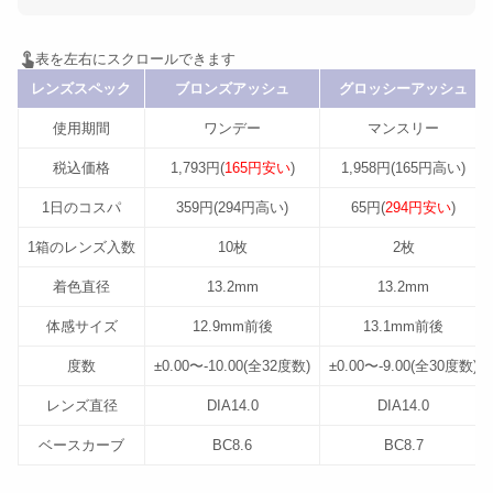
レンズスペック
ブロンズアッシュ
グロッシーアッシュ
使用期間
ワンデー
マンスリー
税込価格
1,793円(
165円安い
)
1,958円(165円高い)
1日のコスパ
359円(294円高い)
65円(
294円安い
)
1箱のレンズ入数
10枚
2枚
着色直径
13.2mm
13.2mm
体感サイズ
12.9mm前後
13.1mm前後
度数
±0.00〜-10.00(全32度数)
±0.00〜-9.00(全30度数)
レンズ直径
DIA14.0
DIA14.0
ベースカーブ
BC8.6
BC8.7