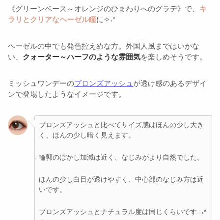
《グリーンベース～オレンジのひまわりへのグラデ》で、
キ
ラリとクリアなヘーゼル瞳
に✧˖°
ヘーゼルの中でも発色控えめな方。外国人風まではいかな
い、
クォーター～ハーフのような雰囲気
を楽しめそうです。
ミッシュワンデーの
ブロンズアッシュ
が透け感のあるデザイ
ンで登場したようなイメージです。
ブロンズアッシュと比べてサイズ感はほんの少し大き
く、ほんの少し暗く見えます。
輪郭のぼかし加減は近く、なじみがより自然でした。
ほんの少し白目が透けやすく、中心部のなじみ方は近
いです。
ブロンズアッシュとナチュラル度は同じくらいです.·˖*