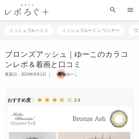
HOME
目 次
相談する
検 索
メニュー
ミッシュブルーミン
ミッシュブルーミン ワンデー
ワ
ブロンズアッシュ｜ゆーこのカラコ
ンレポ＆着画と口コミ
更新日：
2024年8月1日
｜
ゆーこ
おすすめ度
：
3.4