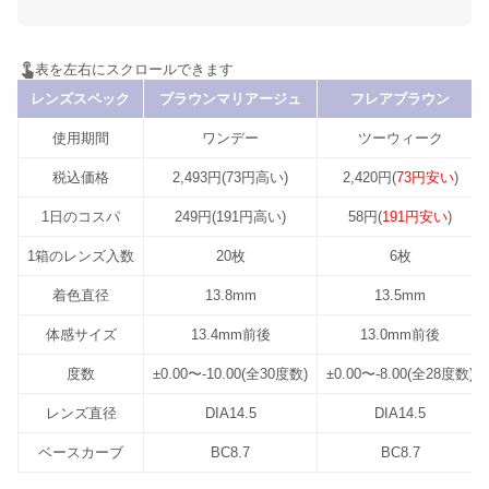
レンズスペック
ブラウンマリアージュ
フレアブラウン
使用期間
ワンデー
ツーウィーク
税込価格
2,493円(73円高い)
2,420円(
73円安い
)
1日のコスパ
249円(191円高い)
58円(
191円安い
)
1箱のレンズ入数
20枚
6枚
着色直径
13.8mm
13.5mm
体感サイズ
13.4mm前後
13.0mm前後
度数
±0.00〜-10.00(全30度数)
±0.00〜-8.00(全28度数)
レンズ直径
DIA14.5
DIA14.5
ベースカーブ
BC8.7
BC8.7