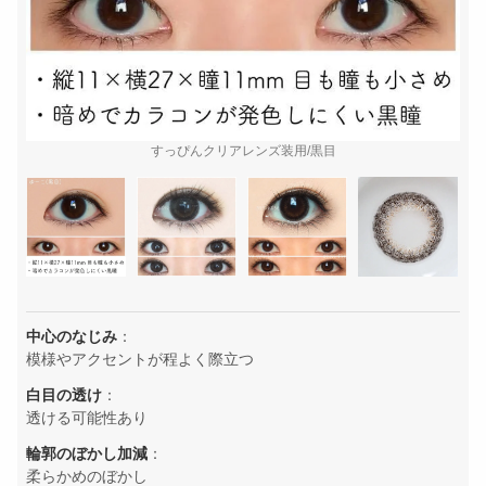
すっぴんクリアレンズ装用/黒目
中心のなじみ
：
模様やアクセントが程よく際立つ
白目の透け
：
透ける可能性あり
輪郭のぼかし加減
：
柔らかめのぼかし