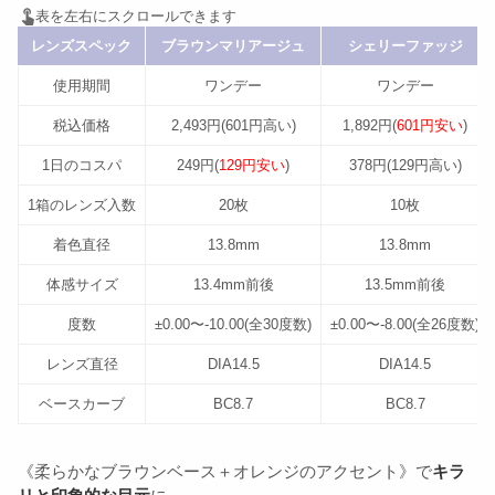
レンズスペック
ブラウンマリアージュ
シェリーファッジ
使用期間
ワンデー
ワンデー
税込価格
2,493円(601円高い)
1,892円(
601円安い
)
1日のコスパ
249円(
129円安い
)
378円(129円高い)
1箱のレンズ入数
20枚
10枚
着色直径
13.8mm
13.8mm
体感サイズ
13.4mm前後
13.5mm前後
度数
±0.00〜-10.00(全30度数)
±0.00〜-8.00(全26度数)
レンズ直径
DIA14.5
DIA14.5
ベースカーブ
BC8.7
BC8.7
《柔らかなブラウンベース＋オレンジのアクセント》で
キラ