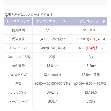
レンズスペック
ブラウンマリアージュ
アプリコットヌード
使用期間
ワンデー
マンスリー
税込価格
2,493円(535円高い)
1,958円(
535円安い
)
1日のコスパ
249円(184円高い)
65円(
184円安い
)
1箱のレンズ入数
20枚
2枚
着色直径
13.8mm
13.2mm
体感サイズ
13.4mm前後
12.9mm前後
度数
±0.00〜-10.00(全30度数)
±0.00〜-9.00(全30度数)
レンズ直径
DIA14.5
DIA14.0
ベースカーブ
BC8.7
BC8.7