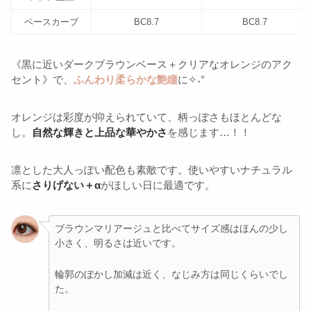
ベースカーブ
BC8.7
BC8.7
《黒に近いダークブラウンベース＋クリアなオレンジのアク
セント》で、
ふんわり柔らかな艶瞳
に✧˖°
オレンジは彩度が抑えられていて、柄っぽさもほとんどな
し。
自然な輝きと上品な華やかさ
を感じます…！！
凛とした大人っぽい配色も素敵です。使いやすいナチュラル
系に
さりげない＋α
がほしい日に最適です。
ブラウンマリアージュと比べてサイズ感はほんの少し
小さく、明るさは近いです。
輪郭のぼかし加減は近く、なじみ方は同じくらいでし
た。