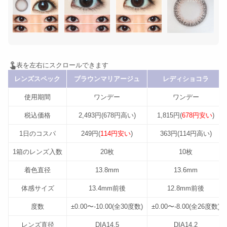
レンズスペック
ブラウンマリアージュ
レディショコラ
使用期間
ワンデー
ワンデー
税込価格
2,493円(678円高い)
1,815円(
678円安い
)
1日のコスパ
249円(
114円安い
)
363円(114円高い)
1箱のレンズ入数
20枚
10枚
着色直径
13.8mm
13.6mm
体感サイズ
13.4mm前後
12.8mm前後
度数
±0.00〜-10.00(全30度数)
±0.00〜-8.00(全26度数)
レンズ直径
DIA14.5
DIA14.2