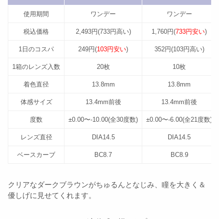
使用期間
ワンデー
ワンデー
税込価格
2,493円(733円高い)
1,760円(
733円安い
)
1日のコスパ
249円(
103円安い
)
352円(103円高い)
1箱のレンズ入数
20枚
10枚
着色直径
13.8mm
13.8mm
体感サイズ
13.4mm前後
13.4mm前後
度数
±0.00〜-10.00(全30度数)
±0.00〜-6.00(全21度数)
レンズ直径
DIA14.5
DIA14.5
ベースカーブ
BC8.7
BC8.9
クリアなダークブラウンがちゅるんとなじみ、瞳を大きく＆
優しげに見せてくれます。