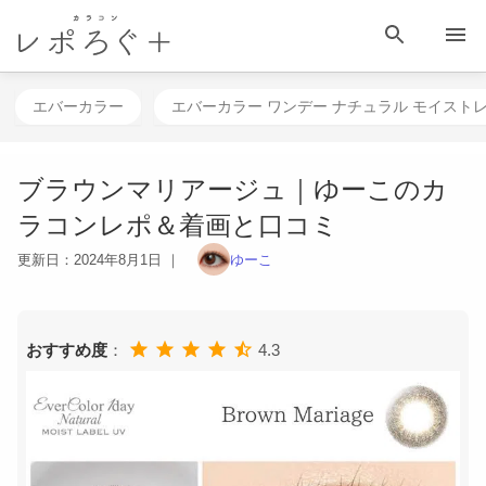
HOME
目 次
相談する
検 索
メニュー
エバーカラー
エバーカラー ワンデー ナチュラル モイストレ
ブラウンマリアージュ｜ゆーこのカ
ラコンレポ＆着画と口コミ
更新日：
2024年8月1日
｜
ゆーこ
おすすめ度
：
4.3