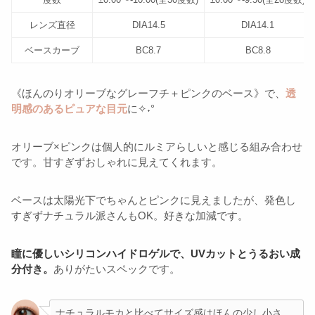
レンズ直径
DIA14.5
DIA14.1
ベースカーブ
BC8.7
BC8.8
《ほんのりオリーブなグレーフチ＋ピンクのベース》で、
透
明感のあるピュアな目元
に✧˖°
オリーブ×ピンクは個人的にルミアらしいと感じる組み合わせ
です。甘すぎずおしゃれに見えてくれます。
ベースは太陽光下でちゃんとピンクに見えましたが、発色し
すぎずナチュラル派さんもOK。好きな加減です。
瞳に優しいシリコンハイドロゲルで、UVカットとうるおい成
分付き。
ありがたいスペックです。
ナチュラルモカと比べてサイズ感はほんの少し小さ