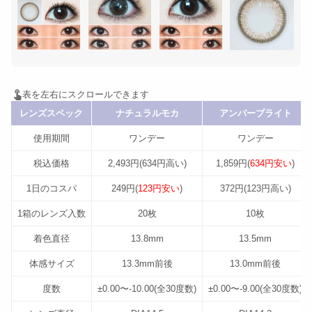
レンズスペック
ナチュラルモカ
アンバーブライト
使用期間
ワンデー
ワンデー
税込価格
2,493円(634円高い)
1,859円(
634円安い
)
1日のコスパ
249円(
123円安い
)
372円(123円高い)
1箱のレンズ入数
20枚
10枚
着色直径
13.8mm
13.5mm
体感サイズ
13.3mm前後
13.0mm前後
度数
±0.00〜-10.00(全30度数)
±0.00〜-9.00(全30度数)