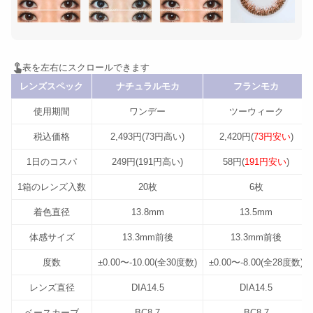
レンズスペック
ナチュラルモカ
フランモカ
使用期間
ワンデー
ツーウィーク
税込価格
2,493円(73円高い)
2,420円(
73円安い
)
1日のコスパ
249円(191円高い)
58円(
191円安い
)
1箱のレンズ入数
20枚
6枚
着色直径
13.8mm
13.5mm
体感サイズ
13.3mm前後
13.3mm前後
度数
±0.00〜-10.00(全30度数)
±0.00〜-8.00(全28度数)
レンズ直径
DIA14.5
DIA14.5
ベースカーブ
BC8.7
BC8.7