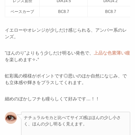
レンズ直径
DIA14.5
DIA14.2
ベースカーブ
BC8.7
BC8.7
イエローやオレンジが少しだけ感じられる、アンバー系のレ
ンズ。
"ほんのり"よりもう少しだけ明るい発色で、
上品な色素薄い瞳
を楽しめます✧˖°
虹彩風の模様がポイントです◎思いのほか自然になじみ、で
も立体感や輝きをプラスしてくれます。
細めのぼかしフチも瞳らしくて好みです…！！
ナチュラルモカと比べてサイズ感はほんの少し小さ
く、ほんの少し明るく見えます。