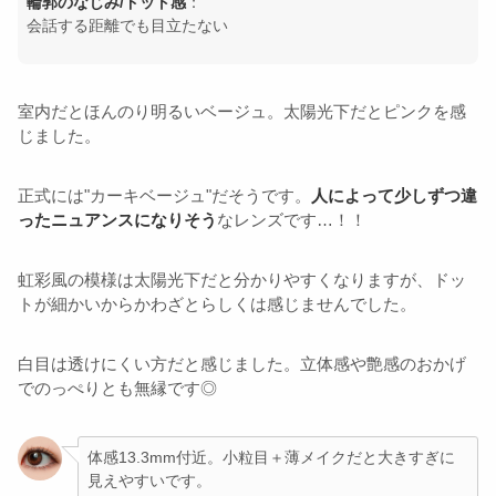
輪郭のなじみ/ドット感
：
会話する距離でも目立たない
室内だとほんのり明るいベージュ。太陽光下だとピンクを感
じました。
正式には"カーキベージュ"だそうです。
人によって少しずつ違
ったニュアンスになりそう
なレンズです…！！
虹彩風の模様は太陽光下だと分かりやすくなりますが、ドッ
トが細かいからかわざとらしくは感じませんでした。
白目は透けにくい方だと感じました。立体感や艶感のおかげ
でのっぺりとも無縁です◎
体感13.3mm付近。小粒目＋薄メイクだと大きすぎに
見えやすいです。