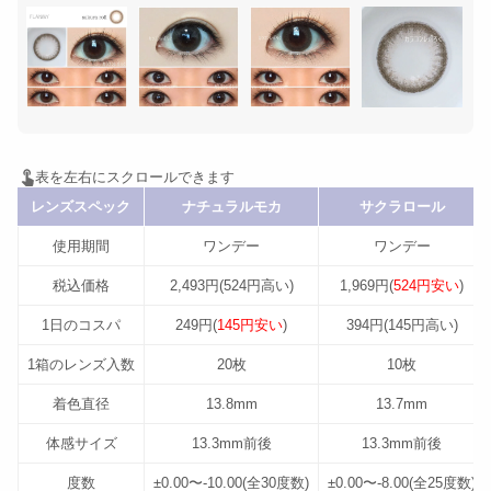
レンズスペック
ナチュラルモカ
サクラロール
使用期間
ワンデー
ワンデー
税込価格
2,493円(524円高い)
1,969円(
524円安い
)
1日のコスパ
249円(
145円安い
)
394円(145円高い)
1箱のレンズ入数
20枚
10枚
着色直径
13.8mm
13.7mm
体感サイズ
13.3mm前後
13.3mm前後
度数
±0.00〜-10.00(全30度数)
±0.00〜-8.00(全25度数)