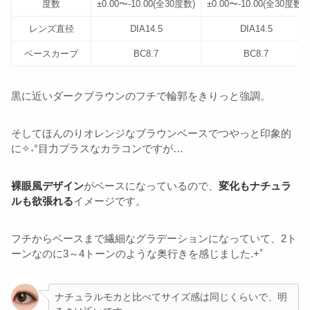
度数
±0.00〜-10.00(全30度数)
±0.00〜-10.00(全30度数)
レンズ直径
DIA14.5
DIA14.5
ベースカーブ
BC8.7
BC8.7
黒に近いダークブラウンのフチで輪郭をきりっと強調。
そしてほんのりオレンジなブラウンベースでつやっと印象的
に✧˖°目力プラスなカラコンですが…
裸眼風デザイン
がベースになっているので、
変化もナチュラ
ルも欲張れる
イメージです。
フチからベースまで繊細なグラデーションになっていて、2ト
ーンなのに3～4トーンのような奥行きを感じました.+ﾟ
ナチュラルモカと比べてサイズ感は同じくらいで、明