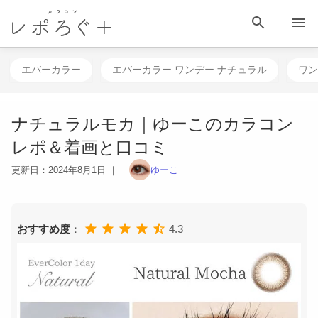
HOME
目 次
相談する
検 索
メニュー
エバーカラー
エバーカラー ワンデー ナチュラル
ワン
ナチュラルモカ｜ゆーこのカラコン
レポ＆着画と口コミ
更新日：
2024年8月1日
｜
ゆーこ
おすすめ度
：
4.3