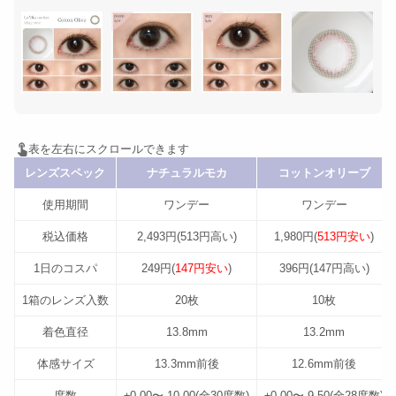
レンズスペック
ナチュラルモカ
コットンオリーブ
使用期間
ワンデー
ワンデー
税込価格
2,493円(513円高い)
1,980円(
513円安い
)
1日のコスパ
249円(
147円安い
)
396円(147円高い)
1箱のレンズ入数
20枚
10枚
着色直径
13.8mm
13.2mm
体感サイズ
13.3mm前後
12.6mm前後
度数
±0.00〜-10.00(全30度数)
±0.00〜-9.50(全28度数)