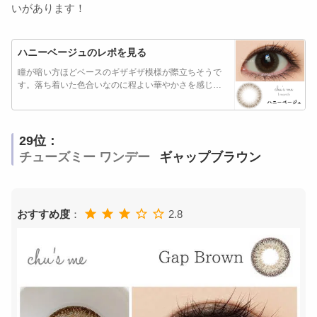
いがあります！
ハニーベージュのレポを見る
瞳が暗い方ほどベースのギザギザ模様が際立ちそうで
す。落ち着いた色合いなのに程よい華やかさを感じま
し…
29位：
チューズミー ワンデー
ギャップブラウン
おすすめ度
：
2.8