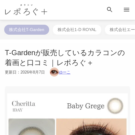
HOME
目 次
相談する
検 索
メニュー
株式会社T-Garden
株式会社1-D ROYAL
株式会社エー
T-Gardenが販売しているカラコンの
着画と口コミ｜レポろぐ＋
更新日：
2026年8月7日
ゆーこ